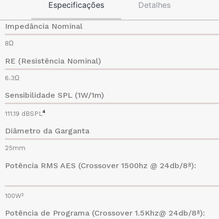
Especificações
Detalhes
‍Impedância Nominal
8Ω
RE (Resistência Nominal)
6.3Ω
Sensibilidade SPL (1W/1m)
⁴
111.19 dBSPL
Diâmetro da Garganta
25mm
Potência RMS AES (Crossover 1500hz @ 24db/8ª):
100W²
Potência de Programa (Crossover 1.5Khz@ 24db/8ª):