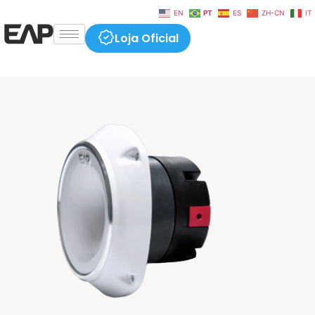
EN
PT
ES
ZH-CN
IT
Loja Oficial